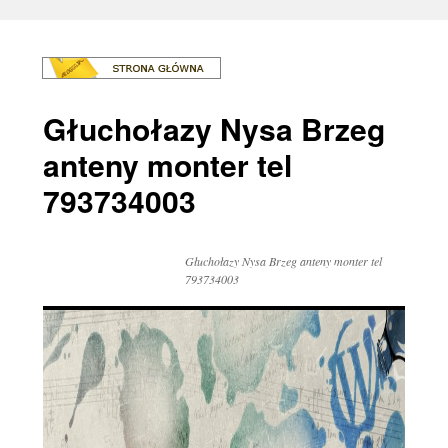
Głuchołazy Nysa Brzeg
anteny monter tel
793734003
Głuchołazy Nysa Brzeg anteny monter tel
793734003